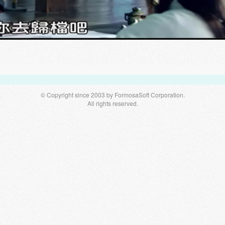
© Copyright since 2003 by FormosaSoft Corporation.
All rights reserved.