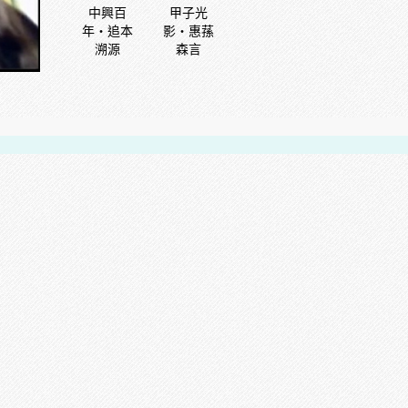
中興百
甲子光
年‧追本
影‧惠蓀
溯源
森言